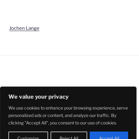
Jochen Lange
We value your privacy
LinkedIn
We use cookies to enhance your browsing experience, serve
personalized ads or content, and analyze our traffic. By
clicking "Accept All", you consent to our use of cookies.
Impressum und Kontakt
Stolz präsentiert von WordPress
Customize
Reject All
Accept All