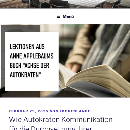
Zum
JOCHEN LANGE
KOMMUNIKATION
Inhalt
Menü
springen
VERÖFFENTLICHT
FEBRUAR 25, 2025
VON
JOCHENLANGE
AM
Wie Autokraten Kommunikation
für die Durchsetzung ihrer