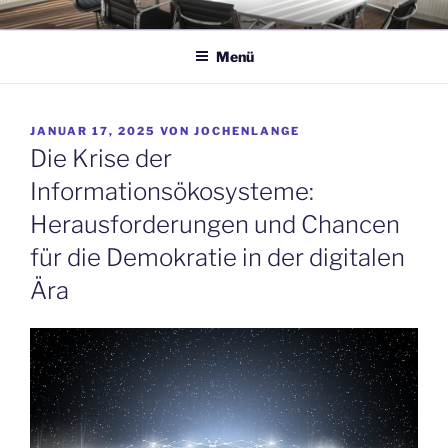
Zum
JOCHEN LANGE
KOMMUNIKATION
Inhalt
Menü
springen
VERÖFFENTLICHT
JANUAR 17, 2025
VON
JOCHENLANGE
AM
Die Krise der
Informationsökosysteme:
Herausforderungen und Chancen
für die Demokratie in der digitalen
Ära