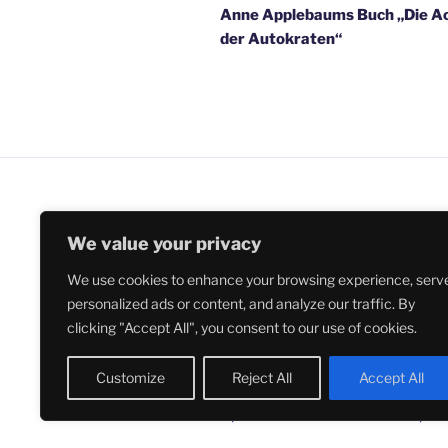
Anne Applebaums Buch „Die A
der Autokraten“
We value your privacy
We use cookies to enhance your browsing experience, serv
LinkedIn
personalized ads or content, and analyze our traffic. By
clicking "Accept All", you consent to our use of cookies.
Customize
Reject All
Accept All
Impressum und Kontakt
Stolz prä