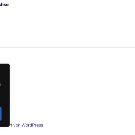
chse
e
sentiert von WordPress