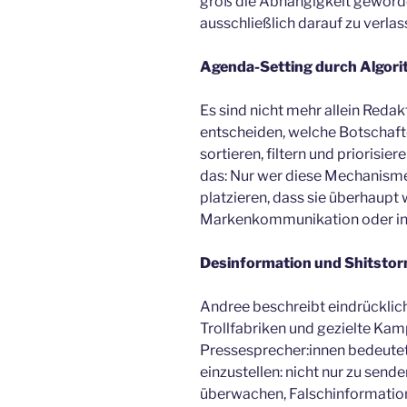
groß die Abhängigkeit geworden 
ausschließlich darauf zu verlas
Agenda-Setting durch Algor
Es sind nicht mehr allein Reda
entscheiden, welche Botschaft
sortieren, filtern und priorisi
das: Nur wer diese Mechanisme
platzieren, dass sie überhaup
Markenkommunikation oder in 
Desinformation und Shitstorm
Andree beschreibt eindrücklich
Trollfabriken und gezielte Kam
Pressesprecher:innen bedeutet
einzustellen: nicht nur zu sen
überwachen, Falschinformation