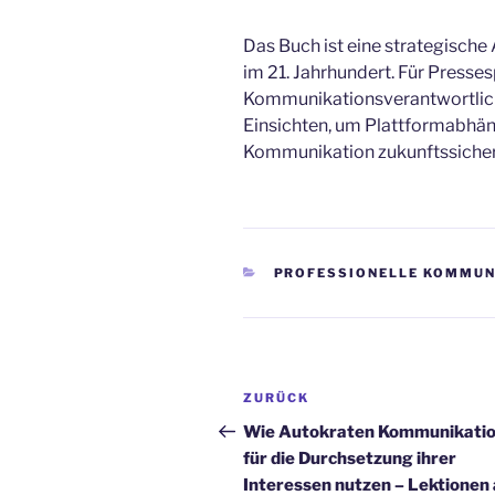
Das Buch ist eine strategisch
im 21. Jahrhundert. Für Presses
Kommunikationsverantwortliche
Einsichten, um Plattformabhäng
Kommunikation zukunftssicher 
KATEGORIEN
PROFESSIONELLE KOMMUN
Beitragsnavigation
Vorheriger
ZURÜCK
Beitrag
Wie Autokraten Kommunikati
für die Durchsetzung ihrer
Interessen nutzen – Lektionen