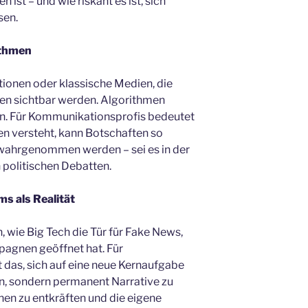
ist – und wie riskant es ist, sich
sen.
ithmen
ktionen oder klassische Medien, die
en sichtbar werden. Algorithmen
eren. Für Kommunikationsprofis bedeutet
n versteht, kann Botschaften so
t wahrgenommen werden – sei es in der
politischen Debatten.
s als Realität
, wie Big Tech die Tür für Fake News,
pagnen geöffnet hat. Für
 das, sich auf eine neue Kernaufgabe
den, sondern permanent Narrative zu
en zu entkräften und die eigene