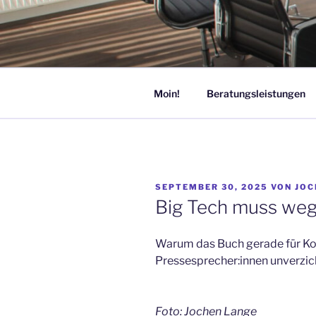
Zum
Inhalt
JOCHEN L
springen
KOMMUNIKATION
Moin!
Beratungsleistungen
VERÖFFENTLICHT
SEPTEMBER 30, 2025
VON
JOC
AM
Big Tech muss weg
Warum das Buch gerade für K
Pressesprecher:innen unverzich
Foto: Jochen Lange