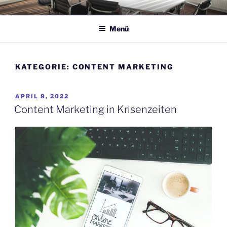
Zum
JOCHEN LANGE
KOMMUNIKATION
Inhalt
Menü
springen
KATEGORIE:
CONTENT MARKETING
VERÖFFENTLICHT
APRIL 8, 2022
AM
Content Marketing in Krisenzeiten